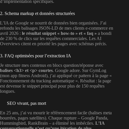
d’implémentation spécifiques.
2. Schema markup et données structurées
L’IA de Google se nourrit de données bien organisées. J’ai
refondu les balisages JSON-LD de mes clients e-commerce en
avril 2026 :
le résultat snippet « how-to » et « faq »
a bondi
de 230 % de clics sur les requêtes commerciales. Les AI
Overviews citent en priorité les pages avec schémas précis.
3. FAQ optimisées pour l’extraction IA
Je structure mes contenus en blocs question/réponse avec
balises <h3> et <p> courtes
. Google adore. Sur GymLog
(mon app fitness Android), j’ai appliqué ce pattern à la page «
Fonctionnement du tracking automatique ». Résultat : la page
est devenue le snippet principal pour plus de 150 requêtes
longues.
SEO vivant, pas mort
En 25 ans, j’ai vu mourir le référencement facile (balises meta
bourrées, pages satellites). Chaque rupture – Google Panda,
Hummingbird, RankBrain – a éliminé les imbéciles.
L’IA
conversationnelle n’est qu’une itération de plus
.