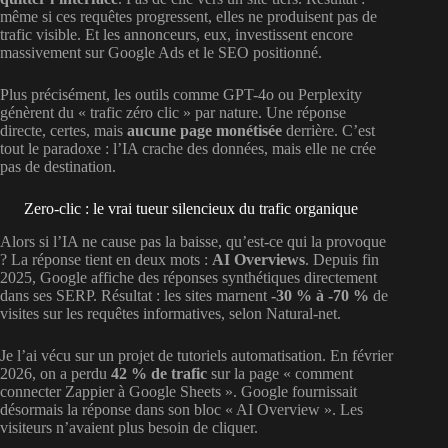
même si ces requêtes progressent, elles ne produisent pas de
trafic visible. Et les annonceurs, eux, investissent encore
massivement sur Google Ads et le SEO positionné.
Plus précisément, les outils comme GPT-4o ou Perplexity
génèrent du « trafic zéro clic » par nature. Une réponse
directe, certes, mais
aucune page monétisée
derrière. C’est
tout le paradoxe : l’IA crache des données, mais elle ne crée
pas de destination.
Zero-clic : le vrai tueur silencieux du trafic organique
Alors si l’IA ne cause pas la baisse, qu’est-ce qui la provoque
? La réponse tient en deux mots :
AI Overviews
. Depuis fin
2025, Google affiche des réponses synthétiques directement
dans ses SERP. Résultat : les sites marnent
-30 % à -70 %
de
visites sur les requêtes informatives, selon Natural-net.
Je l’ai vécu sur un projet de tutoriels automatisation. En février
2026, on a perdu
42 % de trafic
sur la page « comment
connecter Zappier à Google Sheets ». Google fournissait
désormais la réponse dans son bloc « AI Overview ». Les
visiteurs n’avaient plus besoin de cliquer.