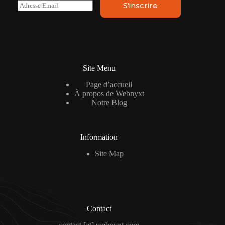
E
S'inscrire
m
a
i
l
*
Site Menu
Page d’accueil
À propos de Webnyxt
Notre Blog
Information
Site Map
Contact