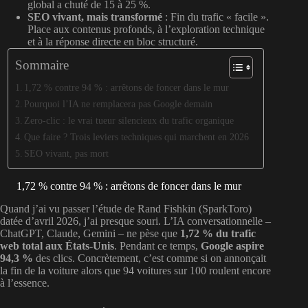
global a chuté de 15 à 25 %.
SEO vivant, mais transformé
: Fin du trafic « facile ».
Place aux contenus profonds, à l’exploration technique
et à la réponse directe en bloc structuré.
Sommaire
1,72 % contre 94 % : arrêtons de foncer dans le mur
Pourquoi l’IA ne remplacera pas Google demain
Zero-clic : le vrai tueur silencieux du trafic organique
Que faire ? Trois leviers techniques qui marchent en 2026
SEO vivant, pas mort
1,72 % contre 94 % : arrêtons de foncer dans le mur
Quand j’ai vu passer l’étude de Rand Fishkin (SparkToro)
datée d’avril 2026, j’ai presque souri. L’IA conversationnelle –
ChatGPT, Claude, Gemini – ne pèse que
1,72 % du trafic
web total aux États-Unis
. Pendant ce temps,
Google aspire
94,3 %
des clics. Concrètement, c’est comme si on annonçait
la fin de la voiture alors que 94 voitures sur 100 roulent encore
à l’essence.