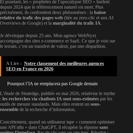
Et pourtant, les « prophètes de l’apocalypse SEO » hurlent
depuis 2024 que le référencement naturel est mort. Plus
précisément, ils confondent deux phénomènes : la
baisse
relative du trafic des pages web
(liée au zero-clic et aux AI
Overviews de Google) et la
marginalité du trafic IA
.
Je développe depuis 25 ans. Mon agence WebNyxt
accompagne des sites e-commerce et SaaS. Ce que je vois sur
le terrain, c’est un transfert de valeur, pas une disparition.
A Lire :
Notre classement des meilleures agences
SEO en France en 2026
Pourquoi l’IA ne remplacera pas Google demain
L’étude de Stratedge, publiée en mai 2026, relativise le mythe
:
les recherches via chatbots IA sont sous-estimées
par les
outils de mesure standards. Mais elles restent un
sous-
ensemble
de la recherche d’information.
Concrètement, quand un utilisateur tape « comment optimiser
une API n8n » dans ChatGPT, il récupère la réponse
sans
quitter l’interface
. Pas de clic vers un site tiers. Résultat :