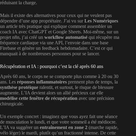
réduisant la charge.
Mais il existe des alternatives pour ceux qui ne veulent pas
dépendre d’une app propriétaire. J’ai vu sur
Les Numériques
un article très pratique qui explique comment assembler un
coach IA avec ChatGPT et Google Sheets. Moi-même, sur un
projet n8n, j’ai créé un
workflow automatisé
qui récupère ma
fréquence cardiaque via une API, l’envoie dans une base
Firebase et génère un feedback hebdomadaire. C’est ce qui
manquait à de nombreuses personnes pour se lancer.
Récupération et IA : pourquoi c’est la clé après 60 ans
Après 60 ans, le corps ne se comporte plus comme à 20 ou 30
ans. Les
réponses inflammatoires
prennent plus de temps, la
synthèse protéique
ralentit, et surtout, le risque de blessure
augmente. L’IA devient alors un allié précieux car elle
modélise cette fenêtre de récupération
avec une précision
chirurgicale.
Un exemple concret : imaginez que vous ayez fait une séance
de musculation le lundi, et que votre sommeil a été médiocre.
L’IA va suggérer un
entraînement en zone 2
(marche rapide,
vélo léger) le mardi, plutôt qu’un fractionné intense. De cette