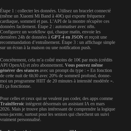
Étape 1 : collecter les données. Utilisez un bracelet connecté
(même un Xiaomi Mi Band à 40€) qui exporte fréquence
cardiaque, sommeil et pas. L’API de la montre récupère ces
données facilement. Étape 2 : automatiser avec n8n.
Configurez un workflow qui, chaque matin, envoie les
dernières 24h de données à
GPT-4 en JSON
et reçoit une
recommandation d’entraînement. Étape 3 : un affichage simple
sur un écran à la maison ou une notification push.
Concrètement, cela m’a coûté moins de 10€ par mois (crédits
API OpenAI) et zéro abonnement.
Vous pouvez même
générer des séances
avec un prompt du type : « En fonction
de cette nuit de 6h30 avec 20% de sommeil profond, donne-
moi un programme HIIT de 20 minutes à intensité modérée ».
Et ça fonctionne.
Pour celles et ceux qui ne veulent pas coder, des apps comme
TrainHeroic
intègrent désormais un assistant IA en mars
2026. Mais je trouve plus intéressant de comprendre la logique
sous-jacente, surtout pour les seniors qui cherchent un suivi
vraiment personnalisé.