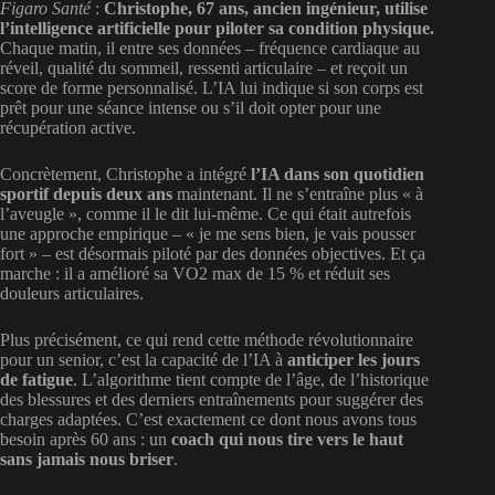
Figaro Santé
:
Christophe, 67 ans, ancien ingénieur, utilise
l’intelligence artificielle pour piloter sa condition physique.
Chaque matin, il entre ses données – fréquence cardiaque au
réveil, qualité du sommeil, ressenti articulaire – et reçoit un
score de forme personnalisé. L’IA lui indique si son corps est
prêt pour une séance intense ou s’il doit opter pour une
récupération active.
Concrètement, Christophe a intégré
l’IA dans son quotidien
sportif depuis deux ans
maintenant. Il ne s’entraîne plus « à
l’aveugle », comme il le dit lui-même. Ce qui était autrefois
une approche empirique – « je me sens bien, je vais pousser
fort » – est désormais piloté par des données objectives. Et ça
marche : il a amélioré sa VO2 max de 15 % et réduit ses
douleurs articulaires.
Plus précisément, ce qui rend cette méthode révolutionnaire
pour un senior, c’est la capacité de l’IA à
anticiper les jours
de fatigue
. L’algorithme tient compte de l’âge, de l’historique
des blessures et des derniers entraînements pour suggérer des
charges adaptées. C’est exactement ce dont nous avons tous
besoin après 60 ans : un
coach qui nous tire vers le haut
sans jamais nous briser
.