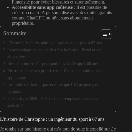
l’intensité pour éviter blessures et surentraînement.
Accessibilité sans app coûteuse
: Il est possible de
créer un coach IA personnalisé avec des outils gratuits
comme ChatGPT ou n8n, sans abonnement
propriétaire.
Sommaire
L’histoire de Christophe : un ingénieur du sport à 67 ans
La technologie de pointe derrière la forme : Bevel et ses
alternatives
Récupération et IA : pourquoi c’est la clé après 60 ans
Mettre en place son propre coach IA : guide pratique sans
app payante
Les limites et la transparence : ce que l’IA ne peut pas
remplacer
Perspectives 2026 : l’IA va-t-elle remplacer les coachs
sportifs ?
L’histoire de Christophe : un ingénieur du sport à 67 ans
Je tombe sur une histoire qui m’a tout de suite interpellé sur
Le