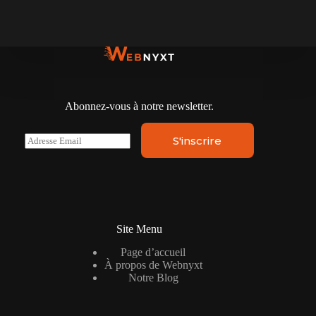
Abonnez-vous à notre newsletter.
E
S'inscrire
m
a
i
l
*
Site Menu
Page d’accueil
À propos de Webnyxt
Notre Blog