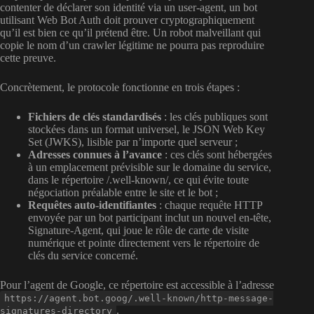
contenter de déclarer son identité via un user-agent, un bot
utilisant Web Bot Auth doit prouver cryptographiquement
qu’il est bien ce qu’il prétend être. Un robot malveillant qui
copie le nom d’un crawler légitime ne pourra pas reproduire
cette preuve.
Concrètement, le protocole fonctionne en trois étapes :
Fichiers de clés standardisés
: les clés publiques sont
stockées dans un format universel, le JSON Web Key
Set (JWKS), lisible par n’importe quel serveur ;
Adresses connues à l’avance
: ces clés sont hébergées
à un emplacement prévisible sur le domaine du service,
dans le répertoire /.well-known/, ce qui évite toute
négociation préalable entre le site et le bot ;
Requêtes auto-identifiantes
: chaque requête HTTP
envoyée par un bot participant inclut un nouvel en-tête,
Signature-Agent, qui joue le rôle de carte de visite
numérique et pointe directement vers le répertoire de
clés du service concerné.
Pour l’agent de Google, ce répertoire est accessible à l’adresse
https://agent.bot.goog/.well-known/http-message-
.
signatures-directory