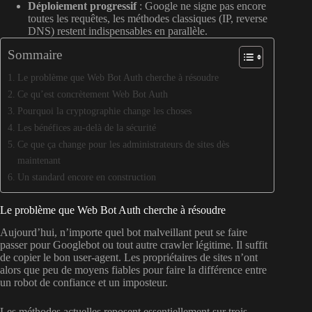
Déploiement progressif
: Google ne signe pas encore
toutes les requêtes, les méthodes classiques (IP, reverse
DNS) restent indispensables en parallèle.
Sommaire
Le problème que Web Bot Auth cherche à résoudre
Ce qu’est concrètement Web Bot Auth
Pourquoi la cryptographie change les choses
Les bénéfices au-delà de la sécurité
Ce que ça change pour les administrateurs de sites dès
maintenant
Un standard encore en construction
Le problème que Web Bot Auth cherche à résoudre
Aujourd’hui, n’importe quel bot malveillant peut se faire
passer pour Googlebot ou tout autre crawler légitime. Il suffit
de copier le bon user-agent. Les propriétaires de sites n’ont
alors que peu de moyens fiables pour faire la différence entre
un robot de confiance et un imposteur.
Les méthodes actuelles reposent essentiellement sur trois