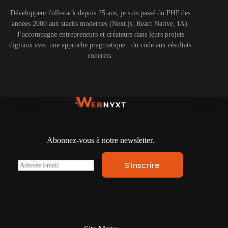
Développeur full-stack depuis 25 ans, je suis passé du PHP des
années 2000 aux stacks modernes (Next.js, React Native, IA).
J’accompagne entrepreneurs et créateurs dans leurs projets
digitaux avec une approche pragmatique : du code aux résultats
concrets.
Abonnez-vous à notre newsletter.
E
S'inscrire
m
a
i
l
*