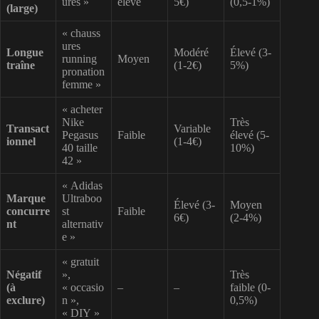
ures »
élevé
5€)
(0,5-1%)
(large)
« chauss
ures
Longue
Modéré
Élevé (3-
running
Moyen
traîne
(1-2€)
5%)
pronation
femme »
« acheter
Nike
Très
Transact
Variable
Pegasus
Faible
élevé (5-
ionnel
(1-4€)
40 taille
10%)
42 »
« Adidas
Marque
Ultraboo
Élevé (3-
Moyen
concurre
st
Faible
6€)
(2-4%)
nt
alternativ
e »
« gratuit
Négatif
»,
Très
(à
« occasio
–
–
faible (0-
exclure)
n »,
0,5%)
« DIY »