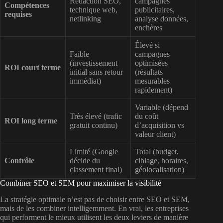
Rédaction SEO,
campagnes
Compétences
technique web,
publicitaires,
requises
netlinking
analyse données,
enchères
Élevé si
Faible
campagnes
(investissement
optimisées
ROI court terme
initial sans retour
(résultats
immédiat)
mesurables
rapidement)
Variable (dépend
Très élevé (trafic
du coût
ROI long terme
gratuit continu)
d’acquisition vs
valeur client)
Limité (Google
Total (budget,
Contrôle
décide du
ciblage, horaires,
classement final)
géolocalisation)
Combiner SEO et SEM pour maximiser la visibilité
La stratégie optimale n’est pas de choisir entre SEO et SEM,
mais de les combiner intelligemment. En vrai, les entreprises
qui performent le mieux utilisent les deux leviers de manière