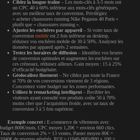
Ciblez la longue traîne
– Les mots-clés à 3-5 mots ont
un CPC 40 à 60% inférieur aux mots-clés génériques,
avec un meilleur taux de conversion. Privilégiez
« acheter chaussures running Nike Pegasus 40 Paris »
plutôt que « chaussures running ».
Ajustez les enchères par appareil
– Si votre taux de
conversion
mobile
est 2 fois inférieur au desktop,
réduisez vos enchères mobile de 30 à 50%. Analysez les
données par appareil après 2 semaines.
Testez les horaires de diffusion
– Identifiez vos heures
de conversion optimales et augmentez les enchères sur
ces créneaux, réduisez ailleurs. Gain moyen : 15 à 25%
d’efficacité budgétaire.
Géolocalisez finement
– Ne ciblez pas toute la France
si 70% de vos conversions viennent de 3 régions.
Concentrez votre budget sur les zones performantes.
Utilisez le remarketing intelligent
– Recibler les
visiteurs ayant consulté vos produits coûte 50 à 70%
moins cher que l’acquisition froide, avec un taux de
conversion 3 à 5 fois supérieur.
Exemple concret :
E-commerce de vêtements avec
budget 800€/mois. CPC moyen 1,20€ = environ 660 clics.
Taux de conversion 2% = 13 ventes. Panier moyen 80€ =
1040€ de revenus générés. ROI = (1040-800)/800 x 100 =