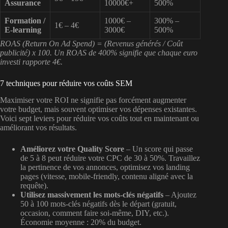
Assurance
10000€+
500%
Formation /
1000€ –
300% –
1€ – 4€
E-learning
3000€
500%
ROAS (Return On Ad Spend) = (Revenus générés / Coût
publicité) x 100. Un ROAS de 400% signifie que chaque euro
investi rapporte 4€.
7 techniques pour réduire vos coûts SEM
Maximiser votre ROI ne signifie pas forcément augmenter
votre budget, mais souvent optimiser vos dépenses existantes.
Voici sept leviers pour réduire vos coûts tout en maintenant ou
améliorant vos résultats.
Améliorez votre Quality Score
– Un score qui passe
de 5 à 8 peut réduire votre CPC de 30 à 50%. Travaillez
la pertinence de vos annonces, optimisez vos landing
pages (vitesse, mobile-friendly, contenu aligné avec la
requête).
Utilisez massivement les mots-clés négatifs
– Ajoutez
50 à 100 mots-clés négatifs dès le départ (gratuit,
occasion, comment faire soi-même, DIY, etc.).
Économie moyenne : 20% du budget.