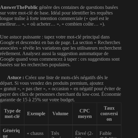
AnswerThePublic
génère des centaines de questions basées
sur votre mot-clé de base. Idéal pour identifier les requêtes
longue traîne à forte intention commerciale (« quel est le
meilleur… », « où acheter… », « combien coûte… »).
Une astuce puissante : tapez votre mot-clé principal dans
Google et descendez en bas de page. La section « Recherches
associées » révèle les variations que les utilisateurs recherchent
réellement. Analysez aussi la suggestion automatique de
Google quand vous commencez à taper : ces suggestions sont
basées sur les recherches populaires.
Astuce :
Créez une liste de mots-clés négatifs dès le
départ. Si vous vendez des produits premium, ajoutez
« gratuit », « pas cher », « occasion » en négatif pour éviter de
payer des clics de personnes cherchant du low-cost. Économie
garantie de 15 à 25% sur votre budget.
Taux
Type de
CPC
Exemple
Volume
conversi
mot-clé
moyen
on
Génériq
« chauss
Très
Élevé (2-
Faible
ue