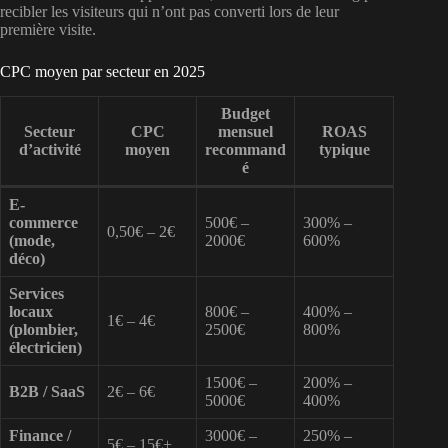
recibler les visiteurs qui n’ont pas converti lors de leur
première visite.
CPC moyen par secteur en 2025
Budget
Secteur
CPC
mensuel
ROAS
d’activité
moyen
recommand
typique
é
E-
commerce
500€ –
300% –
0,50€ – 2€
(mode,
2000€
600%
déco)
Services
locaux
800€ –
400% –
1€ – 4€
(plombier,
2500€
800%
électricien)
1500€ –
200% –
B2B / SaaS
2€ – 6€
5000€
400%
Finance /
3000€ –
250% –
5€ – 15€+