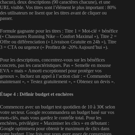
chacun), deux descriptions (90 caractères chacune), et une
URL visible. Vos titres sont l’élément le plus important : 80%
des utilisateurs ne lisent que les titres avant de cliquer ou
passer.
Formule gagnante pour les titres : Titre 1 = Mot-clé + bénéfice
(« Chaussures Running Nike – Confort Maximal »), Titre 2 =
Offre ou différenciation (« Livraison Gratuite en 24h »), Titre
3 = CTA ou urgence (« Profitez de -20% Aujourd’hui »).
Pour les descriptions, concentrez-vous sur les bénéfices
concrets, pas les caractéristiques. Pas « Semelle en mousse
EVA » mais « Amorti exceptionnel pour protéger vos
genoux ». Incluez un appel à l’action clair : « Commandez
maintenant », « Testez gratuitement », « Obtenez un devis ».
Étape 4 : Définir budget et enchères
Commencez avec un budget test quotidien de 10 à 30€ selon
votre secteur. Google recommandera un budget basé sur vos
mots-clés, mais vous gardez le contrôle total. Pour les
enchères, privilégiez « Maximiser les clics » en débutant :
Google optimisera pour obtenir le maximum de clics dans
votre budget. Une fois que vous avez assez de conversions