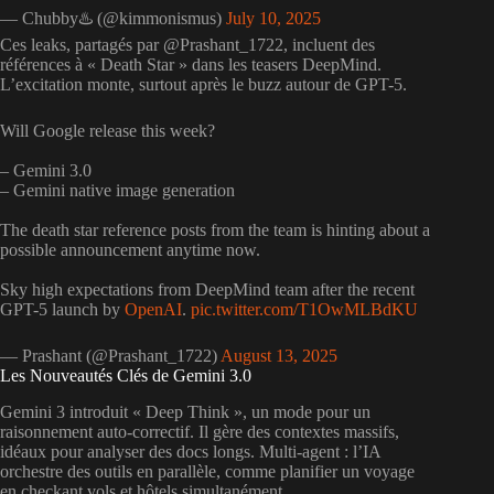
— Chubby♨️ (@kimmonismus)
July 10, 2025
Ces leaks, partagés par @Prashant_1722, incluent des
références à « Death Star » dans les teasers DeepMind.
L’excitation monte, surtout après le buzz autour de GPT-5.
Will Google release this week?
– Gemini 3.0
– Gemini native image generation
The death star reference posts from the team is hinting about a
possible announcement anytime now.
Sky high expectations from DeepMind team after the recent
GPT-5 launch by
OpenAI
.
pic.twitter.com/T1OwMLBdKU
— Prashant (@Prashant_1722)
August 13, 2025
Les Nouveautés Clés de Gemini 3.0
Gemini 3 introduit « Deep Think », un mode pour un
raisonnement auto-correctif. Il gère des contextes massifs,
idéaux pour analyser des docs longs. Multi-agent : l’IA
orchestre des outils en parallèle, comme planifier un voyage
en checkant vols et hôtels simultanément.