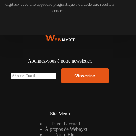
digitaux avec une approche pragmatique : du code aux résultats
concrets.
Abonnez-vous à notre newsletter.
E
S'inscrire
m
a
i
l
*
Site Menu
Page d’accueil
À propos de Webnyxt
Notre Blog