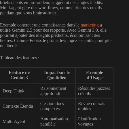
briefs clients en profondeur, suggérant des angles inédits.
Multi-agent gère des workflows, comme trier des emails
pendant que vous brainstormez.
Exemple concret : une connaissance dans le
marketing
a
utilisé Gemini 2.5 pour des rapports. Avec Gemini 3.0, elle
pourrait ajouter des insights prédictifs, économisant des
heures. Comme Ferriss le prône, leveragez les outils pour plus
de liberté.
Tableau des features :
Feature de
Impact sur le
Exemple
Gemini 3
Quotidien
d’Usage
Raisonnement
Résoudre puzzles
Deep Think
approfondi
créatifs
Gestion docs
Revue contrats
Contexte Étendu
complexes
rapides
Automatisation
Planification
Multi-Agent
parallèle
voyages