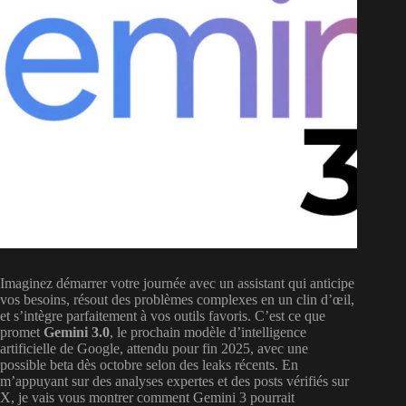
Imaginez démarrer votre journée avec un assistant qui anticipe
vos besoins, résout des problèmes complexes en un clin d’œil,
et s’intègre parfaitement à vos outils favoris. C’est ce que
promet
Gemini 3.0
, le prochain modèle d’intelligence
artificielle de Google, attendu pour fin 2025, avec une
possible beta dès octobre selon des leaks récents. En
m’appuyant sur des analyses expertes et des posts vérifiés sur
X, je vais vous montrer comment Gemini 3 pourrait