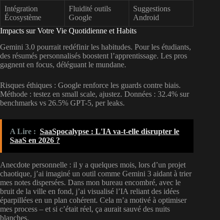
Intégration
Fluidité outils
Suggestions
Écosystème
Google
Android
Impacts sur Votre Vie Quotidienne et Habits
Gemini 3.0 pourrait redéfinir les habitudes. Pour les étudiants,
des résumés personnalisés boostent l’apprentissage. Les pros
gagnent en focus, déléguant le mundane.
Risques éthiques : Google renforce les guards contre biais.
Méthode : testez en small scale, ajustez. Données : 32.4% sur
benchmarks vs 26.5% GPT-5, per leaks.
A Lire :
SaaSpocalypse : L'IA va-t-elle disrupter le
SaaS en 2026 ?
Anecdote personnelle : il y a quelques mois, lors d’un projet
chaotique, j’ai imaginé un outil comme Gemini 3 aidant à trier
mes notes dispersées. Dans mon bureau encombré, avec le
bruit de la ville en fond, j’ai visualisé l’IA reliant des idées
éparpillées en un plan cohérent. Cela m’a motivé à optimiser
mes process – et si c’était réel, ça aurait sauvé des nuits
blanches.