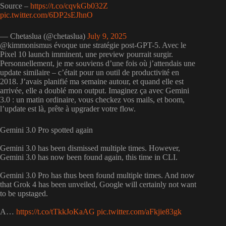
Source –
https://t.co/cqvkGb032Z
pic.twitter.com/6DP2sEJhnO
— Chetaslua (@chetaslua)
July 9, 2025
@kimmonismus évoque une stratégie post-GPT-5. Avec le
Pixel 10 launch imminent, une preview pourrait surgir.
Personnellement, je me souviens d’une fois où j’attendais une
update similaire – c’était pour un outil de productivité en
2018. J’avais planifié ma semaine autour, et quand elle est
arrivée, elle a doublé mon output. Imaginez ça avec Gemini
3.0 : un matin ordinaire, vous checkez vos mails, et boom,
l’update est là, prête à upgrader votre flow.
Gemini 3.0 Pro spotted again
Gemini 3.0 has been dismissed multiple times. However,
Gemini 3.0 has now been found again, this time in CLI.
Gemini 3.0 Pro has thus been found multiple times. And now
that Grok 4 has been unveiled, Google will certainly not want
to be upstaged.
A…
https://t.co/tTkkJoKaAG
pic.twitter.com/aFkjie83gk