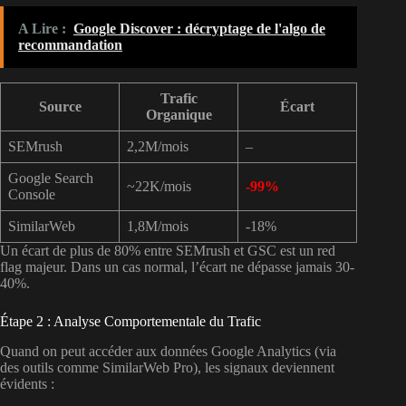
A Lire :
Google Discover : décryptage de l'algo de
recommandation
Trafic
Source
Écart
Organique
SEMrush
2,2M/mois
–
Google Search
~22K/mois
-99%
Console
SimilarWeb
1,8M/mois
-18%
Un écart de plus de 80% entre SEMrush et GSC est un
red
flag majeur
. Dans un cas normal, l’écart ne dépasse jamais 30-
40%.
Étape 2 : Analyse Comportementale du Trafic
Quand on peut accéder aux données Google Analytics (via
des outils comme SimilarWeb Pro), les signaux deviennent
évidents :