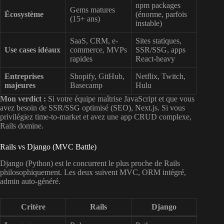
npm packages
Gems matures
Écosystème
(énorme, parfois
(15+ ans)
instable)
SaaS, CRM, e-
Sites statiques,
Use cases idéaux
commerce, MVPs
SSR/SSG, apps
rapides
React-heavy
Entreprises
Shopify, GitHub,
Netflix, Twitch,
majeures
Basecamp
Hulu
Mon verdict :
Si votre équipe maîtrise JavaScript et que vous
avez besoin de SSR/SSG optimisé (SEO), Next.js. Si vous
privilégiez time-to-market et avez une app CRUD complexe,
Rails domine.
Rails vs Django (MVC Battle)
Django (Python) est le concurrent le plus proche de Rails
philosophiquement. Les deux suivent MVC, ORM intégré,
admin auto-généré.
Critère
Rails
Django