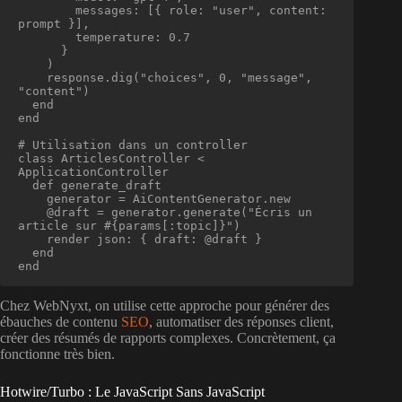
        messages: [{ role: "user", content: 
prompt }],

        temperature: 0.7

      }

    )

    response.dig("choices", 0, "message", 
"content")

  end

end

# Utilisation dans un controller

class ArticlesController < 
ApplicationController

  def generate_draft

    generator = AiContentGenerator.new

    @draft = generator.generate("Écris un 
article sur #{params[:topic]}")

    render json: { draft: @draft }

  end

end
Chez WebNyxt, on utilise cette approche pour générer des
ébauches de contenu
SEO
, automatiser des réponses client,
créer des résumés de rapports complexes. Concrètement, ça
fonctionne très bien.
Hotwire/Turbo : Le JavaScript Sans JavaScript