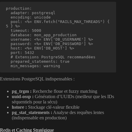
production:

  adapter: postgresql

  encoding: unicode

  pool: <%= ENV.fetch("RAILS_MAX_THREADS") { 
5 } %>

  timeout: 5000

  database: mon_app_production

  username: <%= ENV['DB_USERNAME'] %>

  password: <%= ENV['DB_PASSWORD'] %>

  host: <%= ENV['DB_HOST'] %>

  port: 5432

  # Extensions PostgreSQL recommandées

  prepared_statements: true

  min_messages: warning
Extensions PostgreSQL indispensables :
pg_trgm :
Recherche floue et fuzzy matching
uuid-ossp :
Génération d’UUIDs (meilleur que les IDs
séquentiels pour la sécu)
hstore :
Stockage clé-valeur flexible
pg_stat_statements :
Analyse des requêtes lentes
(indispensable en production)
Redis et Caching Stratégique