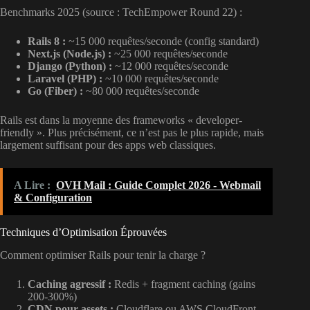
Benchmarks 2025 (source : TechEmpower Round 22) :
Rails 8 :
~15 000 requêtes/seconde (config standard)
Next.js (Node.js) :
~25 000 requêtes/seconde
Django (Python) :
~12 000 requêtes/seconde
Laravel (PHP) :
~10 000 requêtes/seconde
Go (Fiber) :
~80 000 requêtes/seconde
Rails est dans la moyenne des frameworks « developer-
friendly ». Plus précisément, ce n’est pas le plus rapide, mais
largement suffisant pour des apps web classiques.
A Lire :
OVH Mail : Guide Complet 2026 - Webmail
& Configuration
Techniques d’Optimisation Éprouvées
Comment optimiser Rails pour tenir la charge ?
Caching agressif :
Redis + fragment caching (gains
200-300%)
CDN pour assets :
Cloudflare ou AWS CloudFront