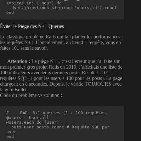
expires_in: 1.hour) do

  User.joins(:posts).group('users.id').count

end
Éviter le Piège des N+1 Queries
Le classique problème Rails qui fait planter les performances :
les requêtes N+1. Concrètement, au lieu d’1 requête, vous en
faites 101 sans le savoir.
Attention :
Le piège N+1, c’est l’erreur que j’ai faite sur
mon premier gros projet Rails en 2010. J’affichais une liste de
100 utilisateurs avec leurs derniers posts. Résultat : 101
requêtes SQL (1 pour les users + 100 pour les posts). La page
chargeait en 8 secondes. Depuis, je vérifie TOUJOURS avec
la gem Bullet.
Code du problème vs solution :
# 
 BAD: N+1 queries (1 + 100 requêtes)

@users = User.all

@users.each do |user|

  puts user.posts.count # Requête SQL par 
user

end
