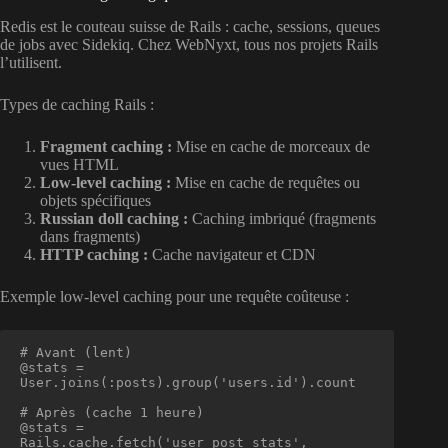
Redis est le couteau suisse de Rails : cache, sessions, queues
de jobs avec Sidekiq. Chez WebNyxt, tous nos projets Rails
l’utilisent.
Types de caching Rails :
Fragment caching :
Mise en cache de morceaux de
vues HTML
Low-level caching :
Mise en cache de requêtes ou
objets spécifiques
Russian doll caching :
Caching imbriqué (fragments
dans fragments)
HTTP caching :
Cache navigateur et CDN
Exemple low-level caching pour une requête coûteuse :
# Avant (lent)

@stats = 
User.joins(:posts).group('users.id').count

# Après (cache 1 heure)

@stats = 
Rails.cache.fetch('user_post_stats', 