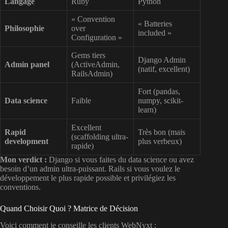
Langage
Ruby
Python
« Convention
« Batteries
Philosophie
over
included »
Configuration »
Gems tiers
Django Admin
Admin panel
(ActiveAdmin,
(natif, excellent)
RailsAdmin)
Fort (pandas,
Data science
Faible
numpy, scikit-
learn)
Excellent
Rapid
Très bon (mais
(scaffolding ultra-
development
plus verbeux)
rapide)
Mon verdict :
Django si vous faites du data science ou avez
besoin d’un admin ultra-puissant. Rails si vous voulez le
développement le plus rapide possible et privilégiez les
conventions.
Quand Choisir Quoi ? Matrice de Décision
Voici comment je conseille les clients WebNyxt :