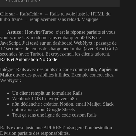
</turbo-frame>
Clic sur « Rafraîchir » → Rails renvoie juste le HTML du
turbo-frame → remplacement sans reload. Magique.
Astuce :
Hotwire/Turbo, c’est la réponse parfaite si vous
voulez une UX moderne sans embarquer 500 KB de
JavaScript. J’ai testé sur un dashboard WebNyxt : passage de
12 secondes de temps de chargement initial (avec React) à 1,5
secondes (avec Turbo). Et croyez-moi, les clients adorent.
Rails et Automation No-Code
Intégrer Rails avec des outils no-code comme
n8n
,
Zapier
ou
Make
ouvre des possibilités infinies. Exemple concret chez
WebNyxt :
Un client remplit un formulaire Rails
Webhook POST envoyé vers n8n
n8n déclenche : création Notion, email Mailjet, Slack
notification, ajout Google Sheets
Tout ça sans une ligne de code custom Rails
Rails expose juste une API REST, n8n gère l’orchestration.
Division parfaite des responsabilités.