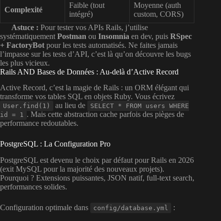
Faible (tout
Moyenne (auth
Complexité
intégré)
custom, CORS)
Astuce :
Pour tester vos APIs Rails, j’utilise
systématiquement
Postman
ou
Insomnia
en dev, puis
RSpec
+ FactoryBot
pour les tests automatisés. Ne faites jamais
l’impasse sur les tests d’API, c’est là qu’on découvre les bugs
les plus vicieux.
Rails AND Bases de Données : Au-delà d’Active Record
Active Record, c’est la magie de Rails : un ORM élégant qui
transforme vos tables SQL en objets Ruby. Vous écrivez
au lieu de
User.find(1)
SELECT * FROM users WHERE
. Mais cette abstraction cache parfois des pièges de
id = 1
performance redoutables.
PostgreSQL : La Configuration Pro
PostgreSQL est devenu le choix par défaut pour Rails en 2026
(exit MySQL pour la majorité des nouveaux projets).
Pourquoi ? Extensions puissantes, JSON natif, full-text search,
performances solides.
Configuration optimale dans
:
config/database.yml