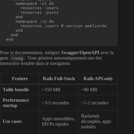
    namespace :v1 do

      resources :users

      resources :posts

    end

    namespace :v2 do

      resources :users # version améliorée

    end

  end

end
Pour la documentation, intégrez
Swagger/OpenAPI
avec la
gem
. Vous générez automatiquement une doc
rswag
interactive testable dans le navigateur.
Feature
Rails Full-Stack
Rails API-only
Taille bundle
~150 MB
~90 MB
Performance
~3-5 secondes
~1-2 secondes
startup
Backends
Apps monolithes,
Use cases
découplés, apps
MVPs rapides
mobiles