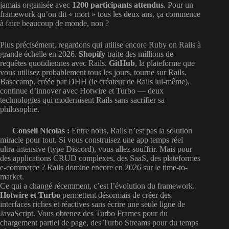
jamais organisée avec
1200 participants attendus
. Pour un
framework qu’on dit « mort » tous les deux ans, ça commence
à faire beaucoup de monde, non ?
Plus précisément, regardons qui utilise encore Ruby on Rails à
grande échelle en 2026.
Shopify
traite des millions de
requêtes quotidiennes avec Rails.
GitHub
, la plateforme que
vous utilisez probablement tous les jours, tourne sur Rails.
Basecamp, créée par DHH (le créateur de Rails lui-même),
continue d’innover avec Hotwire et Turbo — deux
technologies qui modernisent Rails sans sacrifier sa
philosophie.
Conseil Nicolas :
Entre nous, Rails n’est pas la solution
miracle pour tout. Si vous construisez une app temps réel
ultra-intensive (type Discord), vous allez souffrir. Mais pour
des applications CRUD complexes, des SaaS, des plateformes
e-commerce ? Rails domine encore en 2026 sur le time-to-
market.
Ce qui a changé récemment, c’est l’évolution du framework.
Hotwire et Turbo
permettent désormais de créer des
interfaces riches et réactives sans écrire une seule ligne de
JavaScript. Vous obtenez des Turbo Frames pour du
chargement partiel de page, des Turbo Streams pour du temps