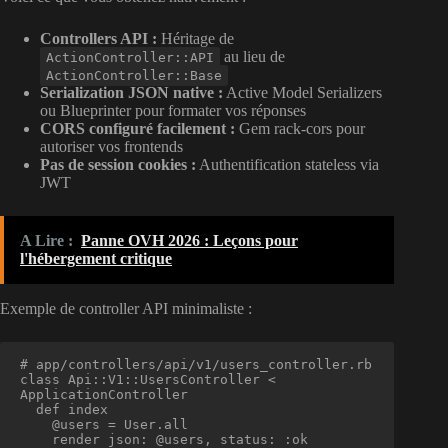
Controllers API :
Héritage de
au lieu de
ActionController::API
ActionController::Base
Serialization JSON native :
Active Model Serializers
ou Blueprinter pour formater vos réponses
CORS configuré facilement :
Gem rack-cors pour
autoriser vos frontends
Pas de session cookies :
Authentification stateless via
JWT
A Lire :
Panne OVH 2026 : Leçons pour
l'hébergement critique
Exemple de controller API minimaliste :
# app/controllers/api/v1/users_controller.rb

class Api::V1::UsersController < 
ApplicationController

  def index

    @users = User.all

    render json: @users, status: :ok
