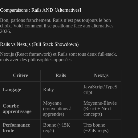
Comparaisons : Rails AND [Alternatives]
Bon, parlons franchement. Rails n’est pas toujours le bon
choix. Voici comment il se positionne face aux alternatives
2026.
Rails vs Next.js (Full-Stack Showdown)
Next.js (React framework) et Rails sont tous deux full-stack,
mais avec des philosophies opposées.
Critère
Rails
Next.js
JavaScript/TypeS
Langage
Ruby
cript
Moyenne
Moyenne-Élevée
Courbe
(conventions à
(React + Next
apprentissage
apprendre)
concepts)
Performance
Bonne (~15K
Très bonne
brute
req/s)
(~25K req/s)