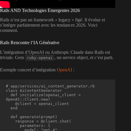
Rails AND Technologies Émergentes 2026
Rails n’est pas un framework « legacy » figé. Il évolue et
s’intègre parfaitement avec les tendances 2026. Voici
comment.
Rails Rencontre l’IA Générative
L’intégration d’OpenAI ou Anthropic Claude dans Rails est
triviale. Gem
, un service object, et c’est parti.
ruby-openai
Exemple concret d’intégration
OpenAI
:
# app/services/ai_content_generator.rb

class AiContentGenerator

  def initialize(openai_client = 
OpenAI::Client.new)

    @client = openai_client

  end

  def generate(prompt)

    response = @client.chat(

      parameters: {

        model: "gpt-4",
