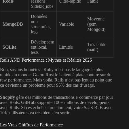
Redis
sessions,
Ultra-rapide
Faible
Sidekiq jobs
Données
Moyenne
non
MongoDB
Variable
(gem
structurées,
Mongoid)
logs
Développem
Très faible
SQLite
ent local,
Limitée
(natif)
tests
Rails AND Performance : Mythes et Réalités 2026
Bon, soyons honnêtes : Ruby n’est pas le langage le plus
rapide du monde. Go ou Rust le battent à plate couture sur du
raw performance. Mais voilà, Rails n’est pas lent au point que
ça devienne un problème pour 95% des cas d’usage.
Shopify
gère des millions de transactions e-commerce par jour
avec Rails.
GitHub
supporte 100+ millions de développeurs
avec Rails. Si ces échelles fonctionnent, votre SaaS B2B avec
10K utilisateurs va très bien s’en sortir.
Les Vrais Chiffres de Performance