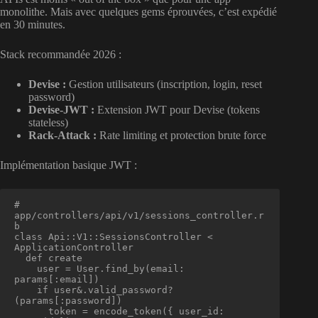
monolithe. Mais avec quelques gems éprouvées, c’est expédié
en 30 minutes.
Stack recommandée 2026 :
Devise :
Gestion utilisateurs (inscription, login, reset
password)
Devise-JWT :
Extension JWT pour Devise (tokens
stateless)
Rack-Attack :
Rate limiting et protection brute force
Implémentation basique JWT :
# 
app/controllers/api/v1/sessions_controller.r
b

class Api::V1::SessionsController < 
ApplicationController

  def create

    user = User.find_by(email: 
params[:email])

    if user&.valid_password?
(params[:password])

      token = encode_token({ user_id: 