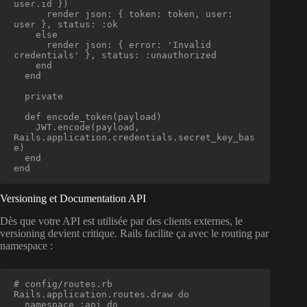
user.id })

      render json: { token: token, user: 
user }, status: :ok

    else

      render json: { error: 'Invalid 
credentials' }, status: :unauthorized

    end

  end

  private

  def encode_token(payload)

    JWT.encode(payload, 
Rails.application.credentials.secret_key_bas
e)

  end

end
Versioning et Documentation API
Dès que votre API est utilisée par des clients externes, le
versioning devient critique. Rails facilite ça avec le routing par
namespace :
# config/routes.rb

Rails.application.routes.draw do

  namespace :api do
