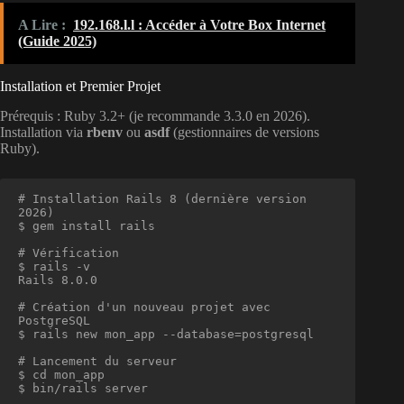
A Lire :
192.168.l.l : Accéder à Votre Box Internet
(Guide 2025)
Installation et Premier Projet
Prérequis : Ruby 3.2+ (je recommande 3.3.0 en 2026).
Installation via
rbenv
ou
asdf
(gestionnaires de versions
Ruby).
# Installation Rails 8 (dernière version 
2026)

$ gem install rails

# Vérification

$ rails -v

Rails 8.0.0

# Création d'un nouveau projet avec 
PostgreSQL

$ rails new mon_app --database=postgresql

# Lancement du serveur

$ cd mon_app

$ bin/rails server