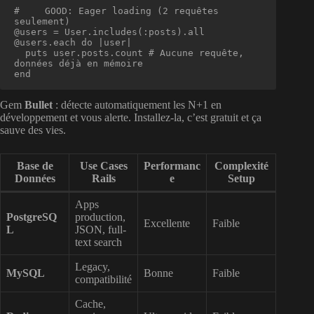
# 
 GOOD: Eager loading (2 requêtes 
seulement)

@users = User.includes(:posts).all

@users.each do |user|

  puts user.posts.count # Aucune requête, 
données déjà en mémoire

end
Gem
Bullet
: détecte automatiquement les N+1 en
développement et vous alerte. Installez-la, c’est gratuit et ça
sauve des vies.
Base de
Use Cases
Performanc
Complexité
Données
Rails
e
Setup
Apps
PostgreSQ
production,
Excellente
Faible
L
JSON, full-
text search
Legacy,
MySQL
Bonne
Faible
compatibilité
Cache,