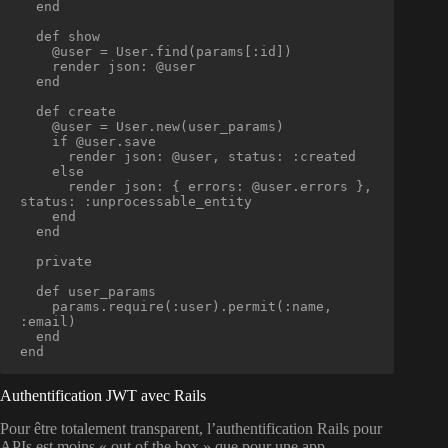
  end

  def show

    @user = User.find(params[:id])

    render json: @user

  end

  def create

    @user = User.new(user_params)

    if @user.save

      render json: @user, status: :created

    else

      render json: { errors: @user.errors }, 
status: :unprocessable_entity

    end

  end

  private

  def user_params

    params.require(:user).permit(:name, 
:email)

  end

end
Authentification JWT avec Rails
Pour être totalement transparent, l’authentification Rails pour
APIs est moins « out of the box » que pour une app