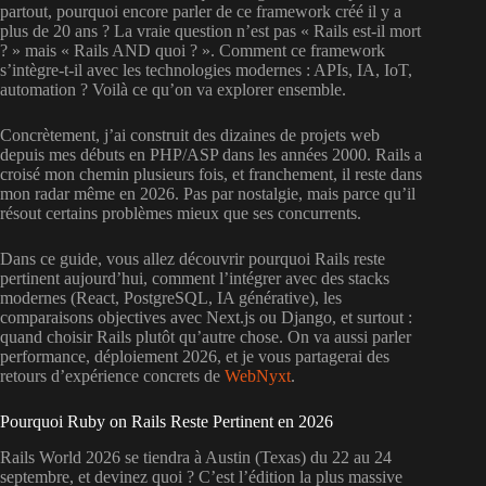
partout, pourquoi encore parler de ce framework créé il y a
plus de 20 ans ? La vraie question n’est pas « Rails est-il mort
? » mais « Rails AND quoi ? ». Comment ce framework
s’intègre-t-il avec les technologies modernes : APIs, IA, IoT,
automation ? Voilà ce qu’on va explorer ensemble.
Concrètement, j’ai construit des dizaines de projets web
depuis mes débuts en PHP/ASP dans les années 2000. Rails a
croisé mon chemin plusieurs fois, et franchement, il reste dans
mon radar même en 2026. Pas par nostalgie, mais parce qu’il
résout certains problèmes mieux que ses concurrents.
Dans ce guide, vous allez découvrir pourquoi Rails reste
pertinent aujourd’hui, comment l’intégrer avec des stacks
modernes (React, PostgreSQL, IA générative), les
comparaisons objectives avec Next.js ou Django, et surtout :
quand choisir Rails plutôt qu’autre chose. On va aussi parler
performance, déploiement 2026, et je vous partagerai des
retours d’expérience concrets de
WebNyxt
.
Pourquoi Ruby on Rails Reste Pertinent en 2026
Rails World 2026 se tiendra à Austin (Texas) du 22 au 24
septembre, et devinez quoi ? C’est l’édition la plus massive