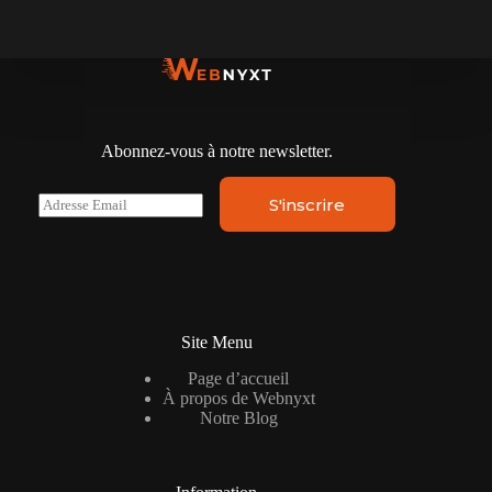
Abonnez-vous à notre newsletter.
E
S'inscrire
m
a
i
l
*
Site Menu
Page d’accueil
À propos de Webnyxt
Notre Blog