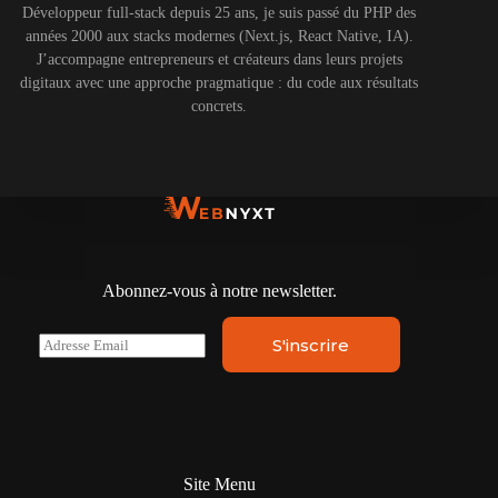
Développeur full-stack depuis 25 ans, je suis passé du PHP des
années 2000 aux stacks modernes (Next.js, React Native, IA).
J’accompagne entrepreneurs et créateurs dans leurs projets
digitaux avec une approche pragmatique : du code aux résultats
concrets.
Abonnez-vous à notre newsletter.
E
S'inscrire
m
a
i
l
*
Site Menu