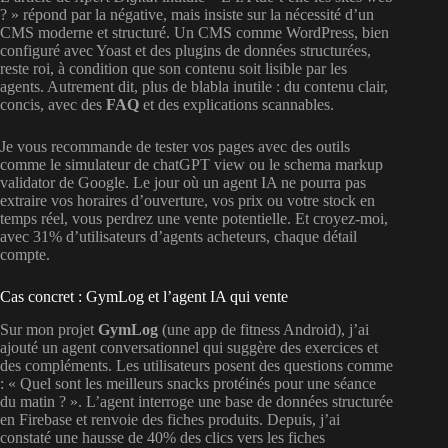
? » répond par la négative, mais insiste sur la nécessité d’un
CMS moderne et structuré. Un CMS comme WordPress, bien
configuré avec Yoast et des plugins de données structurées,
reste roi, à condition que son contenu soit lisible par les
agents. Autrement dit, plus de blabla inutile : du contenu clair,
concis, avec des
FAQ
et des explications scannables.
Je vous recommande de tester vos pages avec des outils
comme le simulateur de chatGPT view ou le schema markup
validator de Google. Le jour où un agent IA ne pourra pas
extraire vos horaires d’ouverture, vos prix ou votre stock en
temps réel, vous perdrez une vente potentielle. Et croyez-moi,
avec 31% d’utilisateurs d’agents acheteurs, chaque détail
compte.
Cas concret : GymLog et l’agent IA qui vente
Sur mon projet
GymLog
(une app de fitness Android), j’ai
ajouté un agent conversationnel qui suggère des exercices et
des compléments. Les utilisateurs posent des questions comme
: « Quel sont les meilleurs snacks protéinés pour une séance
du matin ? ». L’agent interroge une base de données structurée
en Firebase et renvoie des fiches produits. Depuis, j’ai
constaté une hausse de 40% des clics vers les fiches