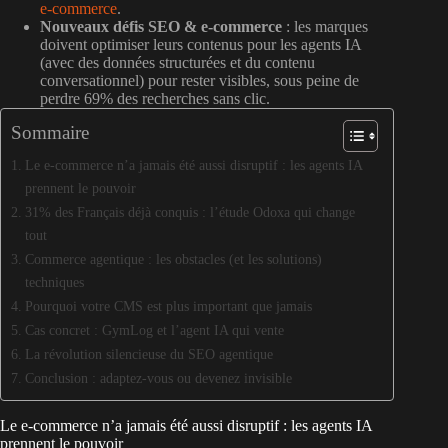
e-commerce
.
Nouveaux défis SEO & e-commerce
: les marques
doivent optimiser leurs contenus pour les agents IA
(avec des données structurées et du contenu
conversationnel) pour rester visibles, sous peine de
perdre 69% des recherches sans clic.
Sommaire
Le e-commerce n’a jamais été aussi disruptif : les agents IA
prennent le pouvoir
31% des Français déjà conquis : l’étude Odoxa qui change
tout
Commerce agentique : les obstacles (et les solutions)
techniques
Pourquoi votre CMS est plus important que jamais
Cas concret : GymLog et l’agent IA qui vente
La révolution silencieuse du SEO agentique
Conclusion : adaptez-vous ou devenez invisible
Le e-commerce n’a jamais été aussi disruptif : les agents IA
prennent le pouvoir