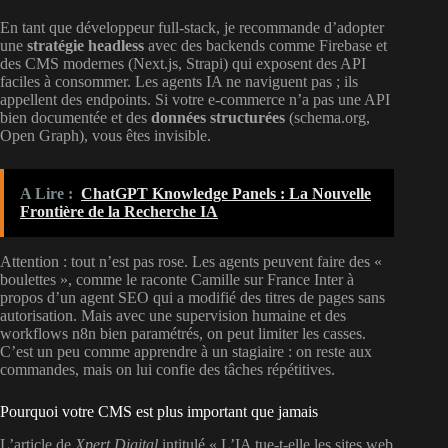
En tant que développeur full-stack, je recommande d’adopter
une
stratégie headless
avec des backends comme Firebase et
des CMS modernes (Next.js, Strapi) qui exposent des API
faciles à consommer. Les agents IA ne naviguent pas ; ils
appellent des endpoints. Si votre e-commerce n’a pas une API
bien documentée et des
données structurées
(schema.org,
Open Graph), vous êtes invisible.
A Lire :
ChatGPT Knowledge Panels : La Nouvelle
Frontière de la Recherche IA
Attention : tout n’est pas rose. Les agents peuvent faire des «
boulettes », comme le raconte Camille sur France Inter à
propos d’un agent SEO qui a modifié des titres de pages sans
autorisation. Mais avec une supervision humaine et des
workflows n8n bien paramétrés, on peut limiter les casses.
C’est un peu comme apprendre à un stagiaire : on reste aux
commandes, mais on lui confie des tâches répétitives.
Pourquoi votre CMS est plus important que jamais
L’article de
Xpert Digital
intitulé « L’IA tue-t-elle les sites web