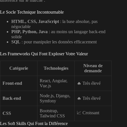
différence sur le marché :
Le Socle Technique Incontournable
HTML, CSS, JavaScript
: la base absolue, pas
négociable
PHP, Python, Java
: au moins un langage back-end
solide
SQL
: pour manipuler les données efficacement
Les Frameworks Qui Font Exploser Votre Valeur
Niveau de
Catégorie
Technologies
demande
React, Angular,
Front-end
🔥 Très élevé
Vue.js
Node.js, Django,
Back-end
🔥 Très élevé
Symfony
Bootstrap,
📈 Croissant
CSS
Tailwind CSS
Les Soft Skills Qui Font la Différence