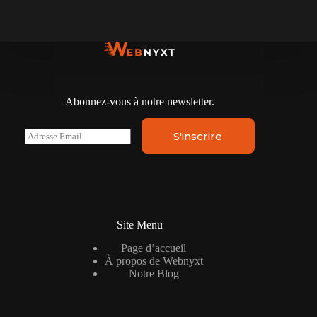
Abonnez-vous à notre newsletter.
E
S'inscrire
m
a
i
l
*
Site Menu
Page d’accueil
À propos de Webnyxt
Notre Blog