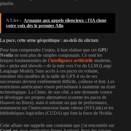
planète.
A Lire :
Arnaque aux appels silencieux : l'IA clone
votre voix dès le premier Allo
La puce, cette arme géopolitique : au-delà du silicium
Pour bien comprendre l’enjeu, il faut réaliser que ces
GPU
Nvidia
ne sont plus de simples composants. Ce sont les
briques fondamentales de l’
intelligence artificielle
moderne,
les « picks and shovels » de la ruée vers l’or du LLM (Large
Language Model). Sans accès à ces puces en volume,
entraîner des modèles de la taille de GPT-4 ou de ses
successeurs devient extrêmement difficile, coûteux et lent. Les
restrictions américaines visent précisément à maintenir un écart
technologique. La Chine, de son côté, a une demande vorace
et développe ses propres alternatives (comme les puces de
Huawei ou Biren), mais il subsiste un gap de performance,
notamment sur l’interconnexion haute vitesse (NVLink) et les
bibliothèques logicielles (CUDA) qui font la force de Nvidia.
Cette affaire me rappelle une contrainte que j’ai rencontrée sur
GymLog
, mon application fitness Android. Pour des raisons