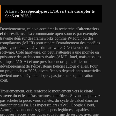
A Lire :
SaaSpocalypse : L'IA va-t-elle disrupter le
SaaS en 2026 ?
Deuxièmement, cela va accélérer la recherche d’
alternatives
et de résilience
. La communauté open-source, par exemple,
travaille déjà sur des frameworks comme PyTorch ou des
compilateurs (MLIR) pour rendre l’entraînement des modèles
plus agnostique vis-à-vis du hardware. C’est la voie du
software. Côté hardware, on peut s’attendre à une montée en
puissance des architectures rivales (AMD, Intel, mais aussi les
startups d’ASIA) et une pression encore plus forte sur le
développement de l’écosystème logiciel autour d’elles. Pour
un projet tech en 2026, diversifier ses dépendances matérielles
devient une stratégie de risque, pas juste une optimisation
coût.
Troisièmement, cela renforce le mouvement vers le
cloud
souverain
et les infrastructures contrôlées. Si vous ne pouvez
pas acheter la puce, vous achetez du cycle de calcul dans un
datacenter qui l’a. Les hyperscalers (AWS, Google Cloud,
Azure) deviennent des gatekeepers légitimes, capables de
proposer l’accès à ces puces sous forme de service, avec une