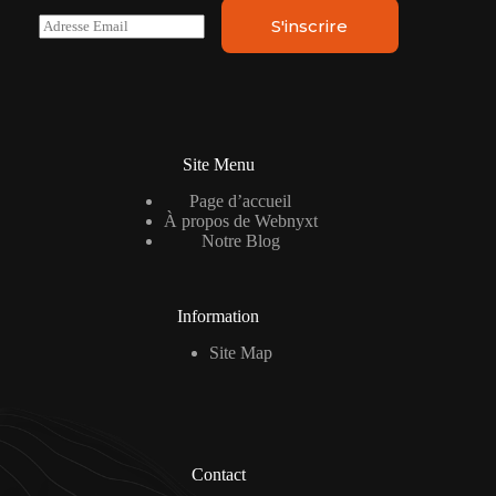
E
S'inscrire
m
a
i
l
*
Site Menu
Page d’accueil
À propos de Webnyxt
Notre Blog
Information
Site Map
Contact