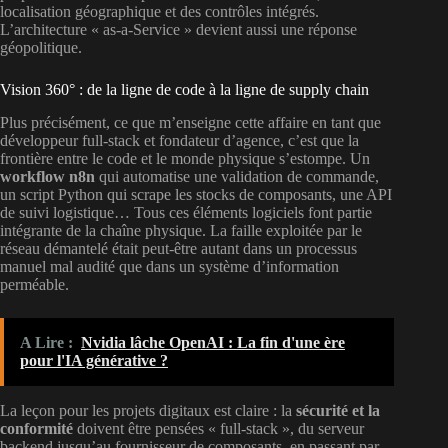
localisation géographique et des contrôles intégrés.
L’architecture « as-a-Service » devient aussi une réponse
géopolitique.
Vision 360° : de la ligne de code à la ligne de supply chain
Plus précisément, ce que m’enseigne cette affaire en tant que
développeur full-stack et fondateur d’agence, c’est que la
frontière entre le code et le monde physique s’estompe. Un
workflow n8n
qui automatise une validation de commande,
un script Python qui scrape les stocks de composants, une API
de suivi logistique… Tous ces éléments logiciels font partie
intégrante de la chaîne physique. La faille exploitée par le
réseau démantelé était peut-être autant dans un processus
manuel mal audité que dans un système d’information
perméable.
A Lire :
Nvidia lâche OpenAI : La fin d'une ère
pour l'IA générative ?
La leçon pour les projets digitaux est claire : la
sécurité et la
conformité
doivent être pensées « full-stack », du serveur
backend jusqu’au fournisseur de composants, en passant par