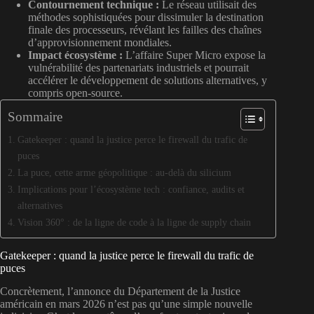
Contournement technique :
Le réseau utilisait des
méthodes sophistiquées pour dissimuler la destination
finale des processeurs, révélant les failles des chaînes
d’approvisionnement mondiales.
Impact écosystème :
L’affaire Super Micro expose la
vulnérabilité des partenariats industriels et pourrait
accélérer le développement de solutions alternatives, y
compris open-source.
Sommaire
Gatekeeper : quand la justice perce le firewall du trafic de
puces
La puce, cette arme géopolitique : au-delà du silicium
Implications pour l’écosystème tech : confiance, audits et
alternatives
Vision 360° : de la ligne de code à la ligne de supply chain
Gatekeeper : quand la justice perce le firewall du trafic de
puces
Concrètement, l’annonce du Département de la Justice
américain en mars 2026 n’est pas qu’une simple nouvelle