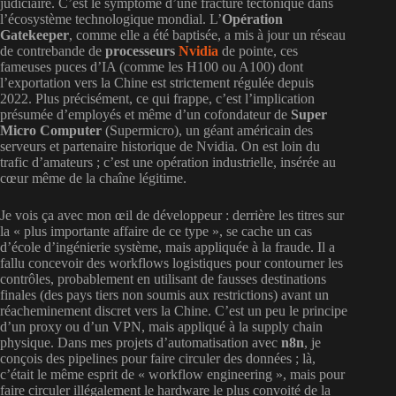
judiciaire. C’est le symptôme d’une fracture tectonique dans
l’écosystème technologique mondial. L’
Opération
Gatekeeper
, comme elle a été baptisée, a mis à jour un réseau
de contrebande de
processeurs
Nvidia
de pointe, ces
fameuses puces d’IA (comme les H100 ou A100) dont
l’exportation vers la Chine est strictement régulée depuis
2022. Plus précisément, ce qui frappe, c’est l’implication
présumée d’employés et même d’un cofondateur de
Super
Micro Computer
(Supermicro), un géant américain des
serveurs et partenaire historique de Nvidia. On est loin du
trafic d’amateurs ; c’est une opération industrielle, insérée au
cœur même de la chaîne légitime.
Je vois ça avec mon œil de développeur : derrière les titres sur
la « plus importante affaire de ce type », se cache un cas
d’école d’ingénierie système, mais appliquée à la fraude. Il a
fallu concevoir des workflows logistiques pour contourner les
contrôles, probablement en utilisant de fausses destinations
finales (des pays tiers non soumis aux restrictions) avant un
réacheminement discret vers la Chine. C’est un peu le principe
d’un proxy ou d’un VPN, mais appliqué à la supply chain
physique. Dans mes projets d’automatisation avec
n8n
, je
conçois des pipelines pour faire circuler des données ; là,
c’était le même esprit de « workflow engineering », mais pour
faire circuler illégalement le hardware le plus convoité de la