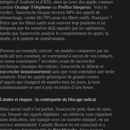
intégrés d’Android et d’iOS, ainsi qu’avec des applis connues
comme
Orange Téléphone
ou
Préfixe bloqueur
. Voici le
verdict : Saracroche bloque environ 98% des appels de
démarchage, contre 60-70% pour les filtres natifs. Pourquoi ?
Parce que les filtres natifs sont souvent trop prudents et ne
bloquent que les numéros déjà signalés par les opérateurs,
tandis que Saracroche analyse le comportement en appel, la
durée, et le pattern de numérotation.
Prenons un exemple concret : un numéro commence par un
indicatif peu commun, ne correspond à aucun de vos contacts,
et sonne exactement 7 secondes avant de raccrocher
(technique classique des robots). Saracroche le détecte et
raccroche instantanément
sans que vous entendiez une seule
sonnerie. Pour les appels génériques de grands centres
d’appels qui changent de numéro tous les jours, la base
communautaire se met à jour en moins d’une heure.
Limites et risques : la contrepartie du blocage radical
Mais aucun outil n’est parfait. Saracroche peut, dans de rares
cas, bloquer des appels légitimes : un médecin vous rappelant
sans indication, une banque avec un numéro masqué, ou un
service administratif. Camille Bouvat en est conscient et a
intégré une fonctionnalité de
liste blanche
. Vous pouvez