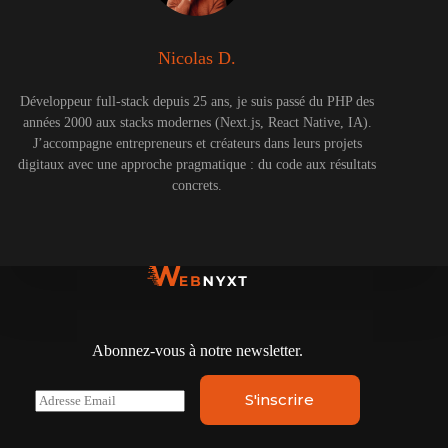
Nicolas D.
Développeur full-stack depuis 25 ans, je suis passé du PHP des
années 2000 aux stacks modernes (Next.js, React Native, IA).
J’accompagne entrepreneurs et créateurs dans leurs projets
digitaux avec une approche pragmatique : du code aux résultats
concrets.
Abonnez-vous à notre newsletter.
E
S'inscrire
m
a
i