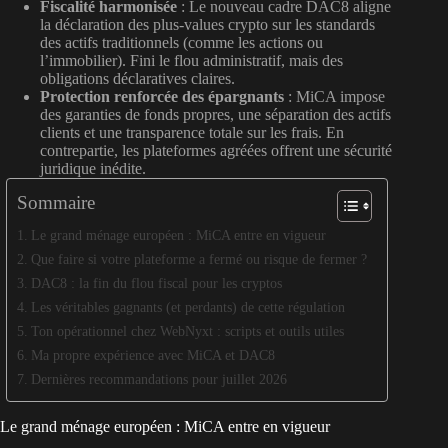
Fiscalité harmonisée
: Le nouveau cadre DAC8 aligne
la déclaration des plus-values crypto sur les standards
des actifs traditionnels (comme les actions ou
l’immobilier). Fini le flou administratif, mais des
obligations déclaratives claires.
Protection renforcée des épargnants
: MiCA impose
des garanties de fonds propres, une séparation des actifs
clients et une transparence totale sur les frais. En
contrepartie, les plateformes agréées offrent une sécurité
juridique inédite.
Sommaire
Le grand ménage européen : MiCA entre en vigueur
Que faire si votre plateforme a fermé ou risque de fermer ?
DAC8 : la fin du flou fiscal pour les cryptos
Les véritables gagnants (et perdants) de cette régulation
Ton opérationnel chez WebNyxt : scripts et outils utiles
Ma propre expérience avec MiCA et DAC8
Dernières recommandations pour juillet 2026
Le grand ménage européen : MiCA entre en vigueur