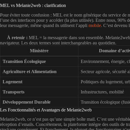
MEL vs Melanie2web : clarification
Pour éviter toute confusion : MEL est le nom générique du service de m
l’une des interfaces pour y accéder (la plus utilisée). Entre nous, 90%
leur messagerie, même quand ils utilisent l’appli
mobile
. C’est devenu l
À retenir :
MEL = la messagerie dans son ensemble. Melanie2web =
navigateur. Les deux termes sont interchangeables au quotidien.
Ministère
Domaine d’activ
Transition Écologique
Environnement, énergie, c
Agriculture et Alimentation
Secteur agricole, sécurité a
Logement
Politiques du logement, u
Transports
Infrastructures, mobilité
Développement Durable
Transition écologique (fus
Les Fonctionnalités et Avantages de Melanie2web
Melanie2web, ce n’est pas qu’une simple boîte mail. C’est une véritable 
réception d’emails. Concrètement, la plateforme intègre des outils de tr
stockage conséquent. Et franchement, la plupart des fonctionnaires n’exp