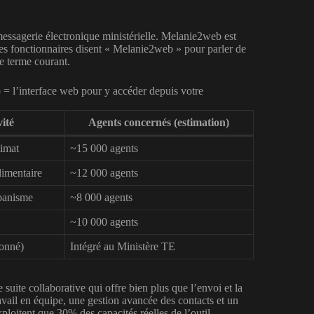
essagerie électronique ministérielle. Melanie2web est
 des fonctionnaires disent « Melanie2web » pour parler de
e terme courant.
 l’interface web pour y accéder depuis votre
ité
Agents concernés (estimation)
limat
~15 000 agents
limentaire
~12 000 agents
rbanisme
~8 000 agents
~10 000 agents
ionné)
Intégré au Ministère TE
suite collaborative qui offre bien plus que l’envoi et la
avail en équipe, une gestion avancée des contacts et un
loitent que 30% des capacités réelles de l’outil.