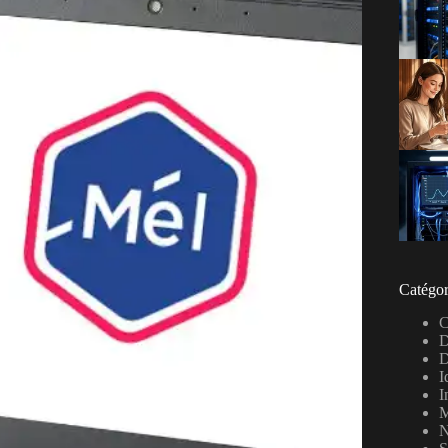
Catégor
C
D
D
I
I
M
N