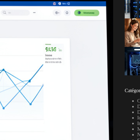
Catégor
C
D
D
I
I
M
N