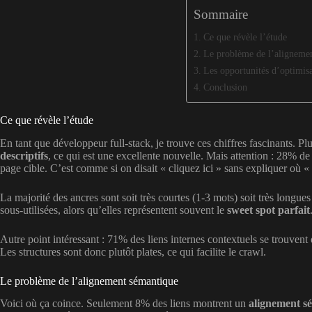
Sommaire
Ce que révèle l’étude
Le problème de l’aligneme
Les opportunités d’optimis
Conclusion
Ce que révèle l’étude
En tant que développeur full-stack, je trouve ces chiffres fascinants. P
descriptifs
, ce qui est une excellente nouvelle. Mais attention : 28% d
page cible. C’est comme si on disait « cliquez ici » sans expliquer où «
La majorité des ancres sont soit très courtes (1-3 mots) soit très longu
sous-utilisées, alors qu’elles représentent souvent le
sweet spot parfait
Autre point intéressant : 71% des liens internes contextuels se trouvent
Les structures sont donc plutôt plates, ce qui facilite le crawl.
Le problème de l’alignement sémantique
Voici où ça coince. Seulement 8% des liens montrent un
alignement s