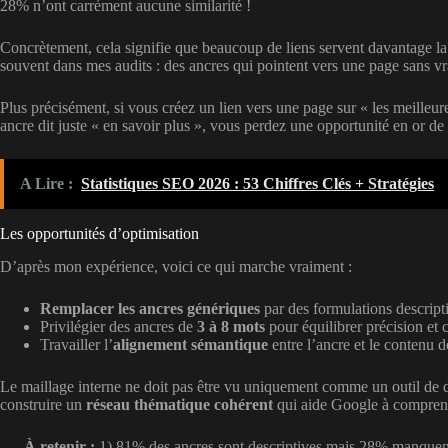
28% n’ont carrément aucune similarité !
Concrètement, cela signifie que beaucoup de liens servent davantage la
souvent dans mes audits : des ancres qui pointent vers une page sans v
Plus précisément, si vous créez un lien vers une page sur « les meilleur
ancre dit juste « en savoir plus », vous perdez une opportunité en or de r
A Lire :
Statistiques SEO 2026 : 53 Chiffres Clés + Stratégies
Les opportunités d’optimisation
D’après mon expérience, voici ce qui marche vraiment :
Remplacer les ancres génériques
par des formulations descript
Privilégier des ancres de
3 à 8 mots
pour équilibrer précision et 
Travailler l’
alignement sémantique
entre l’ancre et le contenu d
Le maillage interne ne doit pas être vu uniquement comme un outil de 
construire un
réseau thématique cohérent
qui aide Google à comprend
À retenir :
1) 81% des ancres sont descriptives mais 28% manquent d