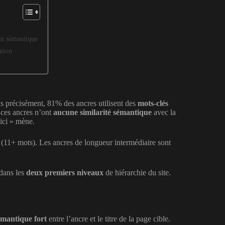
nt sémantique
ation
lus précisément, 81% des ancres utilisent des
mots-clés
e ces ancres n’ont
aucune similarité sémantique
avec la
 ici » mène.
es (11+ mots). Les ancres de longueur intermédiaire sont
.
 dans les
deux premiers niveaux
de hiérarchie du site.
émantique fort
entre l’ancre et le titre de la page cible.