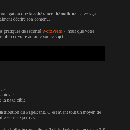
 navigation que la
cohérence thématique
. Je vois ça
raiment décrire son contenu.
es pratiques de sécurité
WordPress
», mais que votre
enforcer votre autorité sur ce sujet.
ives
contexte
e la page cible
distribution du PageRank. C’est avant tout un moyen de
re votre expertise.
e similarité sémantique. 2) Privilégiez les ancres de 3-8