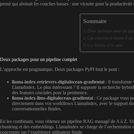
pensé qui abstrait les couches basses : une victoire pour la productivit
Sommaire
Deux packages pour un pip
Cas concrets et vision d’arc
Les limites et la suite
Deux packages pour un pipeline complet
L’approche est pragmatique. Deux packages PyPI font le pont :
llama-index-retrievers-digitalocean-gradientai
: Il transforme
LlamaIndex. Le plus intéressant ? Il supporte la recherche hybrid
des features cruciales pour la pertinence.
llama-index-llms-digitalocean-gradientai
: Ce package vous pe
directement dans vos workflows LlamaIndex, avec le support du s
conversationnelles fluides.
En les combinant, vous obtenez un pipeline RAG managé de A à Z. V
chunking et des embeddings. LlamaIndex se charge de l’orchestration 
concentrer sur l’expérience utilisateur finale.