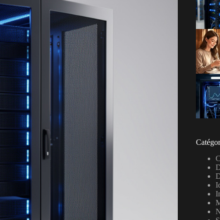
Catégor
C
D
D
I
I
M
N