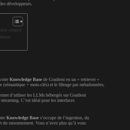
é des développeurs.
eline complet
hitecte
 votre
Knowledge Base
de Gradient en un « retriever »
e (sémantique + mots-clés) et le filtrage par métadonnées,
rmet d’utiliser les LLMs hébergés sur Gradient
treaming. C’est idéal pour les interfaces
otre
Knowledge Base
s’occupe de l’ingestion, du
et du raisonnement. Vous n’avez plus qu’à vous