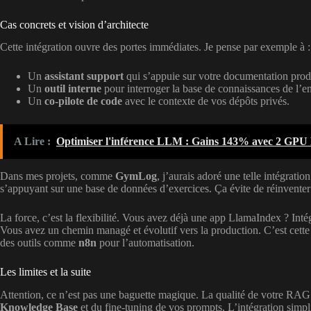
Cas concrets et vision d’architecte
Cette intégration ouvre des portes immédiates. Je pense par exemple à :
Un
assistant support
qui s’appuie sur votre documentation produi
Un
outil interne
pour interroger la base de connaissances de l’en
Un
co-pilote de code
avec le contexte de vos dépôts privés.
A Lire :
Optimiser l'inférence LLM : Gains 143% avec 2 GPU
Dans mes projets, comme
GymLog
, j’aurais adoré une telle intégrati
s’appuyant sur une base de données d’exercices. Ça évite de réinventer
La force, c’est la flexibilité. Vous avez déjà une app LlamaIndex ? Int
Vous avez un chemin managé et évolutif vers la production. C’est cette 
des outils comme
n8n
pour l’automatisation.
Les limites et la suite
Attention, ce n’est pas une baguette magique. La qualité de votre RAG 
Knowledge Base
et du fine-tuning de vos prompts. L’intégration simpli