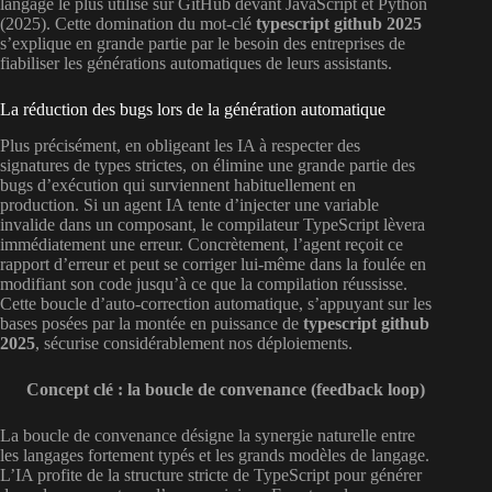
langage le plus utilisé sur GitHub devant JavaScript et Python
(2025). Cette domination du mot-clé
typescript github 2025
s’explique en grande partie par le besoin des entreprises de
fiabiliser les générations automatiques de leurs assistants.
La réduction des bugs lors de la génération automatique
Plus précisément, en obligeant les IA à respecter des
signatures de types strictes, on élimine une grande partie des
bugs d’exécution qui surviennent habituellement en
production. Si un agent IA tente d’injecter une variable
invalide dans un composant, le compilateur TypeScript lèvera
immédiatement une erreur. Concrètement, l’agent reçoit ce
rapport d’erreur et peut se corriger lui-même dans la foulée en
modifiant son code jusqu’à ce que la compilation réussisse.
Cette boucle d’auto-correction automatique, s’appuyant sur les
bases posées par la montée en puissance de
typescript github
2025
, sécurise considérablement nos déploiements.
Concept clé : la boucle de convenance (feedback loop)
La boucle de convenance désigne la synergie naturelle entre
les langages fortement typés et les grands modèles de langage.
L’IA profite de la structure stricte de TypeScript pour générer