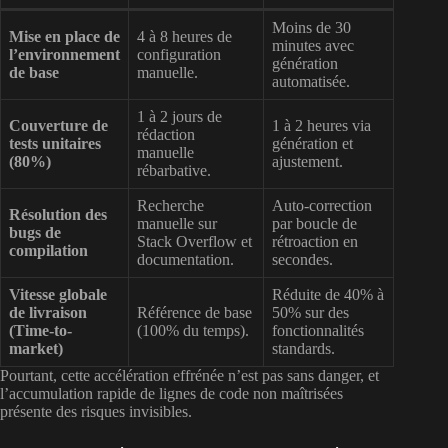
Moins de 30
Mise en place de
4 à 8 heures de
minutes avec
l’environnement
configuration
génération
de base
manuelle.
automatisée.
1 à 2 jours de
Couverture de
1 à 2 heures via
rédaction
tests unitaires
génération et
manuelle
(80%)
ajustement.
rébarbative.
Recherche
Auto-correction
Résolution des
manuelle sur
par boucle de
bugs de
Stack Overflow et
rétroaction en
compilation
documentation.
secondes.
Vitesse globale
Réduite de 40% à
de livraison
Référence de base
50% sur des
(Time-to-
(100% du temps).
fonctionnalités
market)
standards.
Pourtant, cette accélération effrénée n’est pas sans danger, et
l’accumulation rapide de lignes de code non maîtrisées
présente des risques invisibles.