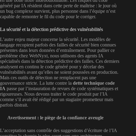
en une boîte noire indéboulonnable. Les risques du code
généré par IA résident dans cette perte de maîtrise : le jour où
un bug complexe survient, plus personne dans l’équipe n’est
capable de remonter le fil du code pour le corriger.
La sécurité et la détection prédictive des vulnérabilités
L’autre enjeu majeur concerne la sécurité. Les modèles de
langage recopient parfois des failles de sécurité bien connues
présentes dans leurs données d’entraînement. Pour pallier ce
problème chez WebNyxt, nous utilisons des agents IA
spécialisés dans la détection prédictive des failles. Ces derniers
analysent en continu le code généré pour y décelar des
vulnérabilités avant qu’elles ne soient poussées en production.
Mais ces outils de détection ne remplacent pas une
gouvernance stricte. La lutte contre la
dette technique code
IA
passe par l’instauration de revues de code systématiques et
rigoureuses. Nous devons traiter le code produit par l’IA
comme s’il avait été rédigé par un stagiaire prometteur mais
parfois distrait.
Avertissement : le piège de la confiance aveugle
L’acceptation sans contrôle des suggestions d’écriture de l’IA
constitue le chemin le plus court vers une architecture