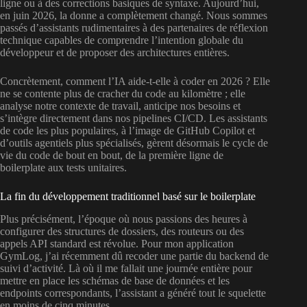
ligne ou à des corrections basiques de syntaxe. Aujourd’hui,
en juin 2026, la donne a complètement changé. Nous sommes
passés d’assistants rudimentaires à des partenaires de réflexion
technique capables de comprendre l’intention globale du
développeur et de proposer des architectures entières.
Concrètement, comment l’IA aide-t-elle à coder en 2026 ? Elle
ne se contente plus de cracher du code au kilomètre ; elle
analyse notre contexte de travail, anticipe nos besoins et
s’intègre directement dans nos pipelines CI/CD. Les assistants
de code les plus populaires, à l’image de GitHub Copilot et
d’outils agentiels plus spécialisés, gèrent désormais le cycle de
vie du code de bout en bout, de la première ligne de
boilerplate aux tests unitaires.
La fin du développement traditionnel basé sur le boilerplate
Plus précisément, l’époque où nous passions des heures à
configurer des structures de dossiers, des routeurs ou des
appels API standard est révolue. Pour mon application
GymLog, j’ai récemment dû recoder une partie du backend de
suivi d’activité. Là où il me fallait une journée entière pour
mettre en place les schémas de base de données et les
endpoints correspondants, l’assistant a généré tout le squelette
en moins de cinq minutes.