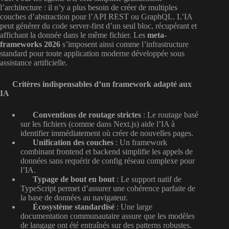
l’architecture : il n’y a plus besoin de créer de multiples
couches d’abstraction pour l’API REST ou GraphQL. L’IA
peut générer du code server-first d’un seul bloc, récupérant et
affichant la donnée dans le même fichier. Les
meta-
frameworks 2026
s’imposent ainsi comme l’infrastructure
standard pour toute application moderne développée sous
assistance artificielle.
Critères indispensables d’un framework adapté aux
IA
Conventions de routage strictes
: Le routage basé
sur les fichiers (comme dans Next.js) aide l’IA à
identifier immédiatement où créer de nouvelles pages.
Unification des couches
: Un framework
combinant frontend et backend simplifie les appels de
données sans requérir de config réseau complexe pour
l’IA.
Typage de bout en bout
: Le support natif de
TypeScript permet d’assurer une cohérence parfaite de
la base de données au navigateur.
Écosystème standardisé
: Une large
documentation communautaire assure que les modèles
de langage ont été entraînés sur des patterns robustes.