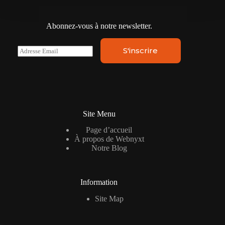
Abonnez-vous à notre newsletter.
E
S'inscrire
m
a
i
l
*
Site Menu
Page d’accueil
À propos de Webnyxt
Notre Blog
Information
Site Map