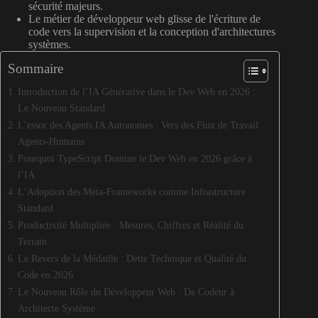
sécurité majeurs.
Le métier de développeur web glisse de l'écriture de
code vers la supervision et la conception d'architectures
systèmes.
Sommaire
Introduction de l’IA Générative dans le Dev Web en 2026 :
Le Nouveau Standard
L’essor des Agents IA Autonomes : Vers des Flux de Travail
Agents-Humains
Pourquoi TypeScript Domine le Dev Web en 2026 grâce à
l’IA
L’Adoption des Méta-Frameworks comme Infrastructure
Standard
Productivité Multipliée : Mesures, Chiffres et Réalité du
Terrain
Le Revers de la Médaille : Dette Technique et Qualité du
Code en 2026
Le Nouveau Rôle du Développeur Web : De Codeur à
Architecte Système