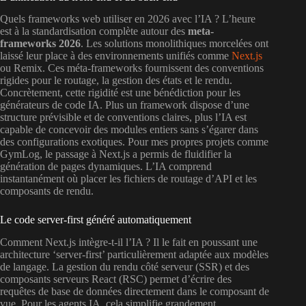
Quels frameworks web utiliser en 2026 avec l’IA ? L’heure
est à la standardisation complète autour des
meta-
frameworks 2026
. Les solutions monolithiques morcelées ont
laissé leur place à des environnements unifiés comme
Next.js
ou Remix. Ces méta-frameworks fournissent des conventions
rigides pour le routage, la gestion des états et le rendu.
Concrètement, cette rigidité est une bénédiction pour les
générateurs de code IA. Plus un framework dispose d’une
structure prévisible et de conventions claires, plus l’IA est
capable de concevoir des modules entiers sans s’égarer dans
des configurations exotiques. Pour mes propres projets comme
GymLog, le passage à Next.js a permis de fluidifier la
génération de pages dynamiques. L’IA comprend
instantanément où placer les fichiers de routage d’API et les
composants de rendu.
Le code server-first généré automatiquement
Comment Next.js intègre-t-il l’IA ? Il le fait en poussant une
architecture ‘server-first’ particulièrement adaptée aux modèles
de langage. La gestion du rendu côté serveur (SSR) et des
composants serveurs React (RSC) permet d’écrire des
requêtes de base de données directement dans le composant de
vue. Pour les agents IA, cela simplifie grandement