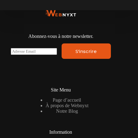
Abonnez-vous à notre newsletter.
E
S'inscrire
m
a
i
l
*
Site Menu
Page d’accueil
À propos de Webnyxt
Notre Blog
Information