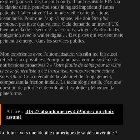
expirée (par sécurité, timeout court). Il faut resaisir le PIN via
le clavier dédié, peut-être sous le regard impatient d’autres
patients. L’alternative ? La bonne vieille carte plastique,
instantanée. Pour que l’app s’impose, elle doit être
plus
pratique
, pas juste équivalente. Cela demande un travail UX
bien au-delà de la sécurité : raccourcis, widgets Android/iOS,
intégration avec le wallet digital… Des pistes qui existent mais
peinent à émerger dans les services publics.
Mon expérience avec l’automatisation via
n8n
me fait aussi
réfléchir aux possibles. Pourquoi ne pas avoir un système de
notifications proactives ?
« Votre feuille de soins pour la visite
chez le généraliste a été transmise, remboursement estimé
sous 48h »
. Cela créerait de la valeur et de l’engagement,
compensant la friction initiale. La technologie est là, c’est une
question de priorité et de volonté d’exploiter pleinement la
plateforme.
A Lire :
iOS 27 abandonne ces 4 iPhone : un choix
assumé
Le futur : vers une identité numérique de santé souveraine ?