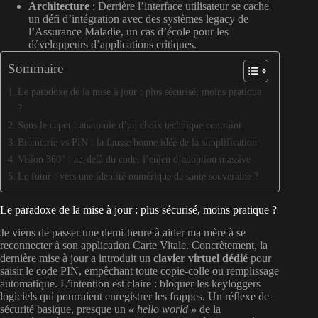
Architecture
: Derrière l’interface utilisateur se cache
un défi d’intégration avec des systèmes legacy de
l’Assurance Maladie, un cas d’école pour les
développeurs d’applications critiques.
Sommaire
Le paradoxe de la mise à jour : plus sécurisé, moins pratique
?
Sous le capot : anatomie d’un choix technique contraint
Biométrie vs PIN : la fausse bonne idée de la simplification
Vision 360° : au-delà du code, l’enjeu d’adoption massive
Le futur : vers une identité numérique de santé souveraine ?
Le paradoxe de la mise à jour : plus sécurisé, moins pratique ?
Je viens de passer une demi-heure à aider ma mère à se
reconnecter à son application Carte Vitale. Concrètement, la
dernière mise à jour a introduit un
clavier virtuel dédié
pour
saisir le code PIN, empêchant toute copie-colle ou remplissage
automatique. L’intention est claire : bloquer les keyloggers
logiciels qui pourraient enregistrer les frappes. Un réflexe de
sécurité basique, presque un
« hello world »
de la