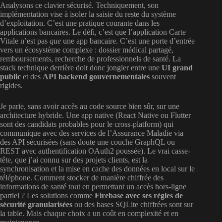
Analysons ce clavier sécurisé. Techniquement, son
implémentation vise à isoler la saisie du reste du système
d’exploitation. C’est une pratique courante dans les
applications bancaires. Le défi, c’est que l’application Carte
Vitale n’est pas
que
une app bancaire. C’est une porte d’entrée
vers un écosystème complexe : dossier médical partagé,
remboursements, recherche de professionnels de santé. La
stack technique derrière doit donc jongler entre une
UI grand
public
et des
API backend gouvernementales
souvent
rigides.
Je parie, sans avoir accès au code source bien sûr, sur une
architecture hybride. Une app native (React Native ou Flutter
sont des candidats probables pour le cross-platform) qui
communique avec des services de l’Assurance Maladie via
des API sécurisées (sans doute une couche GraphQL ou
REST avec authentification OAuth2 poussée). Le vrai casse-
tête, que j’ai connu sur des projets clients, est la
synchronisation et la mise en cache des données en local sur le
téléphone. Comment stocker de manière chiffrée des
informations de santé tout en permettant un accès hors-ligne
partiel ? Les solutions comme
Firebase avec ses règles de
sécurité granularisées
ou des bases SQLite chiffrées sont sur
la table. Mais chaque choix a un coût en complexité et en