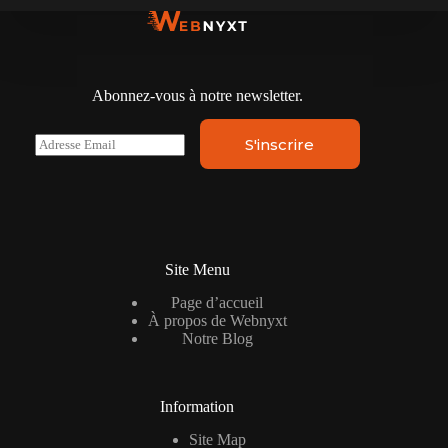
Abonnez-vous à notre newsletter.
E
S'inscrire
m
a
i
l
*
Site Menu
Page d’accueil
À propos de Webnyxt
Notre Blog
Information
Site Map